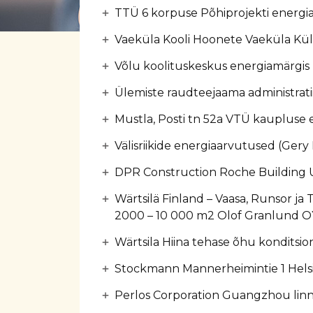
TTÜ 6 korpuse Põhiprojekti energi
Vaeküla Kooli Hoonete Vaeküla Kül
Võlu koolituskeskus energiamärgis
Ülemiste raudteejaama administrat
Mustla, Posti tn 52a VTÜ kaupluse 
Välisriikide energiaarvutused (Gery
DPR Construction Roche Buildin
Wärtsilä Finland – Vaasa, Runsor j
2000 – 10 000 m2 Olof Granlund O
Wärtsila Hiina tehase õhu konditsi
Stockmann Mannerheimintie 1 Hels
Perlos Corporation Guangzhou linn