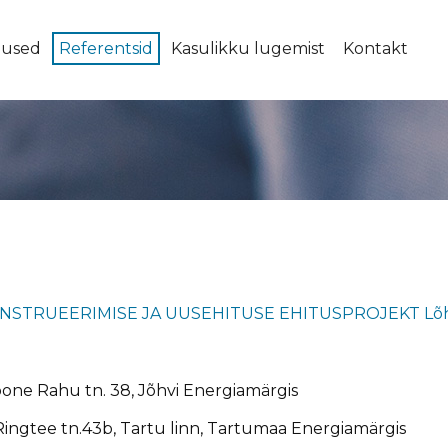
nused
Referentsid
Kasulikku lugemist
Kontakt
TRUEERIMISE JA UUSEHITUSE EHITUSPROJEKT Lõhavere
hoone Rahu tn. 38, Jõhvi Energiamärgis
tee tn.43b, Tartu linn, Tartumaa Energiamärgis