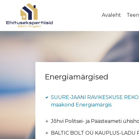
Avaleht
Tee
Energiamärgised
SUURE-JAANI RAVIKESKUSE REKONS
maakond Energiamärgis
Jõhvi Politsei- ja Päästeameti ühis
BALTIC BOLT OÜ KAUPLUS-LADU Ring