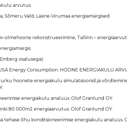
akulu arvutus
a, Sõmeru Vald, Lääne-Virumaa energiamärgised
iiv-olmehoone rekonstrueerimine, Tallinn – energiaarvu
energiamärgis
 Einberg osalusega):
g USA Energy Consumption. HOONE ENERGIAKULU ARVUT
a Turku hoonete energiakulu simulatsioonid ja võrdlemin
Y.
oneerimise energiakulu analüüs. Olof Granlund OY.
inki 80 000m2 energiaarvutus. Olof Granlund OY.
a tehase õhu konditsioneerimise energiakulu analüüs. 