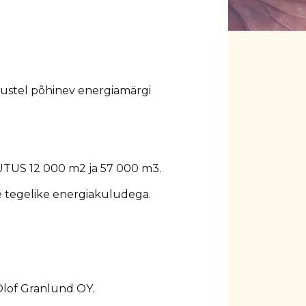
tustel põhinev energiamärgi
US 12 000 m2 ja 57 000 m3.
e tegelike energiakuludega.
Olof Granlund OY.