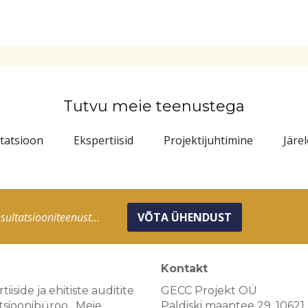
Tutvu meie teenustega
tatsioon
Ekspertiisid
Projektijuhtimine
Järe
ultatsiooniteenust...
VÕTA ÜHENDUST
Kontakt
iside ja ehitiste auditite
GECC Projekt OÜ
tsioonibüroo. Meie
Paldiski maantee 29, 10621