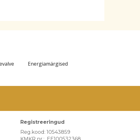
levalve
Energiamärgised
Registreeringud
Reg.kood: 10543859
KMKR nr.: EE100532368