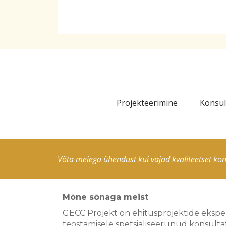
Projekteerimine
Konsul
Võta meiega ühendust kui vajad kvaliteetset kons
Mõne sõnaga meist
GECC Projekt on ehitusprojektide eksperti
teostamisele spetsialiseerunud konsulta