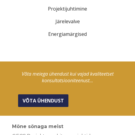
Projektijuhtimine
Järelevalve
Energiamärgised
Võta meiega ühendust kui vajad kvaliteetset
konsultatsiooniteenust...
VÕTA ÜHENDUST
Mõne sõnaga meist