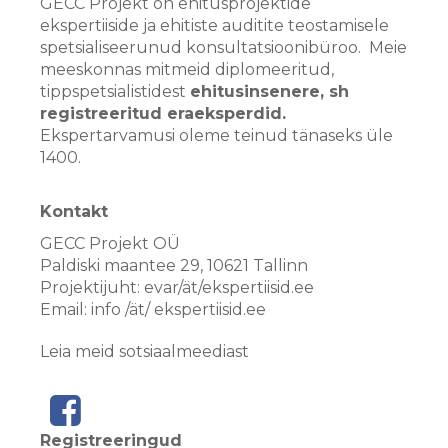
GECC Projekt on ehitusprojektide
ekspertiiside ja ehitiste auditite teostamisele
spetsialiseerunud konsultatsioonibüroo. Meie
meeskonnas mitmeid diplomeeritud,
tippspetsialistidest
ehitusinsenere, sh
registreeritud eraeksperdid.
Ekspertarvamusi oleme teinud tänaseks üle
1400.
Kontakt
GECC Projekt OÜ
Paldiski maantee 29, 10621 Tallinn
Projektijuht: evar/ät/ekspertiisid.ee
Email: info /ät/ ekspertiisid.ee
Leia meid sotsiaalmeediast
Registreeringud